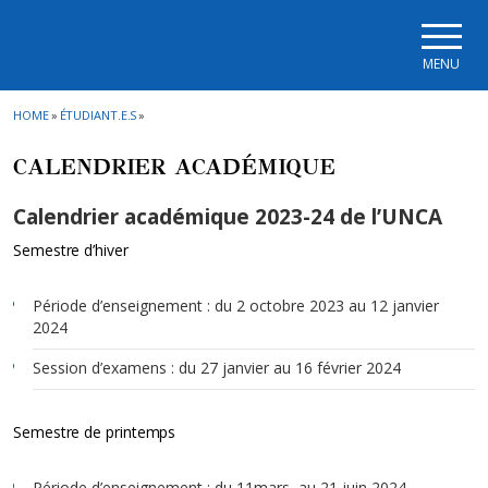
Skip to main navigation
Skip to main content
Skip to page footer
MENU
HOME
»
ÉTUDIANT.E.S
»
CALENDRIER ACADÉMIQUE
Calendrier académique 2023-24 de l’UNCA
Semestre d’hiver
Période d’enseignement : du 2 octobre 2023 au 12 janvier
2024
Session d’examens : du 27 janvier au 16 février 2024
Semestre de printemps
Période d’enseignement : du 11mars au 21 juin 2024